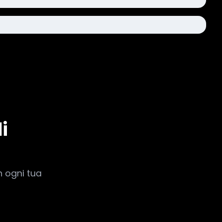
i
n ogni tua