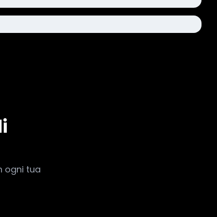
i
n ogni tua