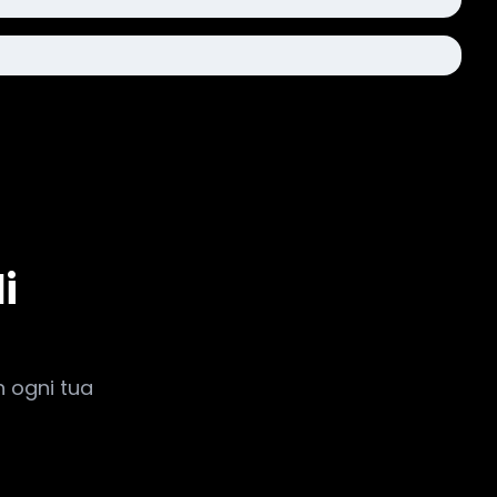
i
n ogni tua