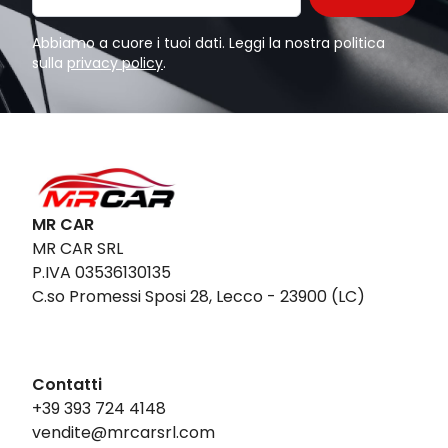
Abbiamo a cuore i tuoi dati. Leggi la nostra politica
sulla
privacy policy
.
MR CAR
MR CAR SRL
P.IVA 03536130135
C.so Promessi Sposi 28, Lecco - 23900 (LC)
Contatti
+39 393 724 4148
vendite@mrcarsrl.com