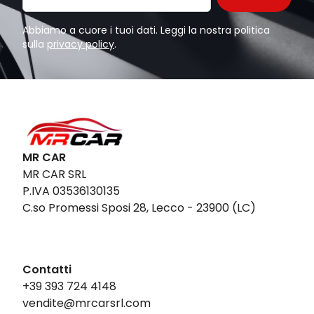
Abbiamo a cuore i tuoi dati. Leggi la nostra politica
sulla
privacy policy
.
MR CAR
MR CAR SRL
P.IVA 03536130135
C.so Promessi Sposi 28, Lecco - 23900 (LC)
Contatti
+39 393 724 4148
vendite@mrcarsrl.com