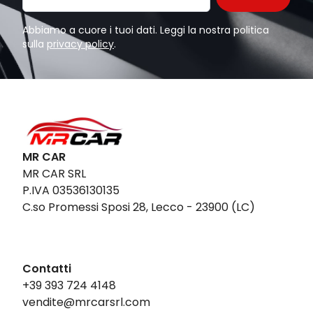
Abbiamo a cuore i tuoi dati. Leggi la nostra politica
sulla
privacy policy
.
MR CAR
MR CAR SRL
P.IVA 03536130135
C.so Promessi Sposi 28, Lecco - 23900 (LC)
Contatti
+39 393 724 4148
vendite@mrcarsrl.com