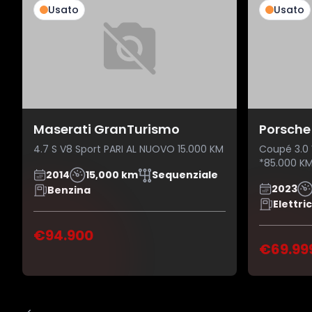
Usato
Usato
Maserati GranTurismo
Porsche
4.7 S V8 Sport PARI AL NUOVO 15.000 KM
Coupé 3.0 
*85.000 K
2014
15,000 km
Sequenziale
2023
Benzina
Elettri
€94.900
€69.99