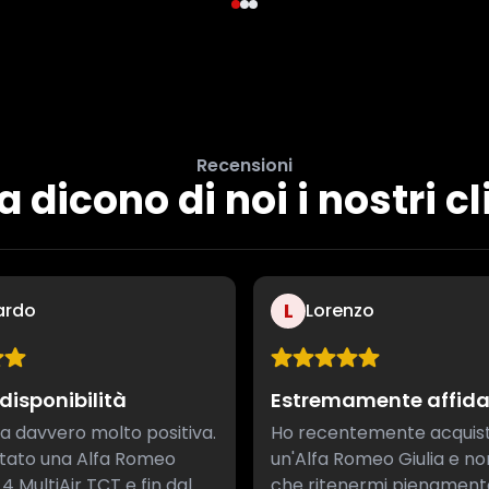
Recensioni
 dicono di noi i nostri cl
L
ardo
Lorenzo
disponibilità
Estremamente affida
a davvero molto positiva.
Ho recentemente acquis
stato una Alfa Romeo
un'Alfa Romeo Giulia e n
1.4 MultiAir TCT e fin dal
che ritenermi pienament