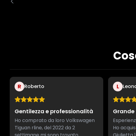
Cosa
R
L
Roberto
Leon
Gentilezza e professionalità
Grande 
Ho comprato da loro Volkswagen
Esperienz
Tiguan rline, del 2022 da 2
Ho acqui
settimane mi sono trovato
Giulietta 