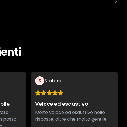
ienti
S
Stefano
bile
Veloce ed esaustivo
tato
Molto veloce ed esaustivo nelle
on posso
risposte, oltre che molto gentile
e