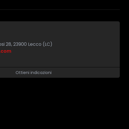
si 28, 23900 Lecco (LC)
l.com
Ottieni indicazioni