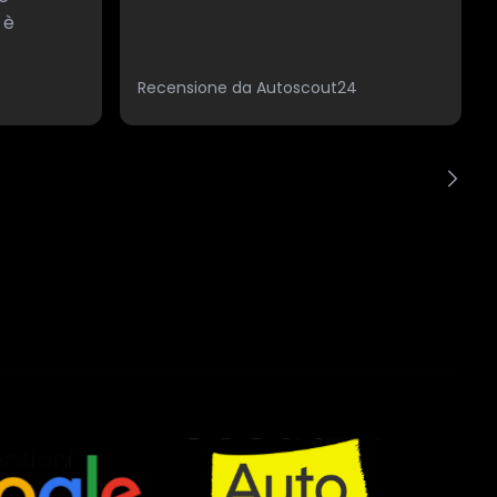
 è
Recensione da Autoscout24