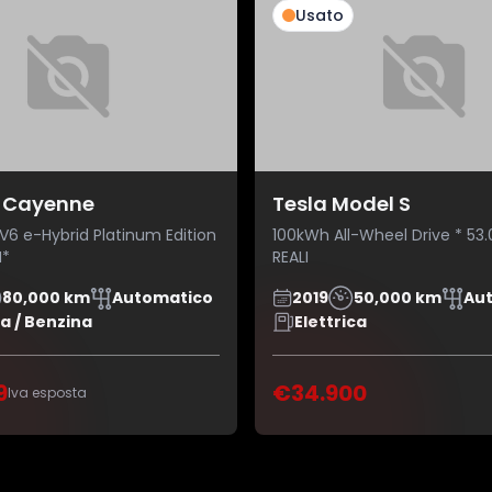
Usato
 Cayenne
Tesla Model S
V6 e-Hybrid Platinum Edition
100kWh All-Wheel Drive * 53
M*
REALI
80,000 km
Automatico
2019
50,000 km
Au
ca / Benzina
Elettrica
9
€34.900
Iva esposta