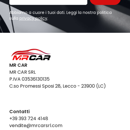
Abbiamo a cuore i tuoi dati. Leggi la nostra politica
sulla
privacy policy
.
MR CAR
MR CAR SRL
P.IVA 03536130135
C.so Promessi Sposi 28, Lecco - 23900 (LC)
Contatti
+39 393 724 4148
vendite@mrcarsrl.com