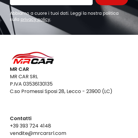
Abbiamo a cuore i tuoi dati. Leggi la nostra politica
sulla
privacy policy
.
MR CAR
MR CAR SRL
P.IVA 03536130135
C.so Promessi Sposi 28, Lecco - 23900 (LC)
Contatti
+39 393 724 4148
vendite@mrcarsrl.com